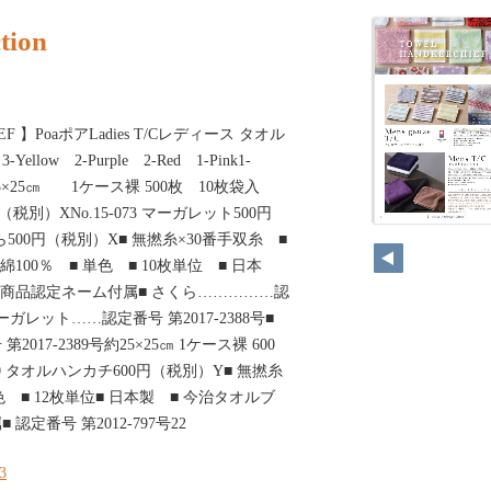
tion
IEF 】PoaポアLadies T/Cレディース タオル
Yellow 2-Purple 2-Red 1-Pink1-
en約25×25㎝ 1ケース裸 500枚 10枚袋入
0円（税別）XNo.15-073 マーガレット500円
さくら500円（税別）X■ 無撚糸×30番手双糸 ■
100％ ■ 単色 ■ 10枚単位 ■ 日本
ド商品認定ネーム付属■ さくら……………認
 マーガレット……認定番号 第2017-2388号■
17-2389号約25×25㎝ 1ケース裸 600
070 タオルハンカチ600円（税別）Y■ 無撚糸
色 ■ 12枚単位■ 日本製 ■ 今治タオルブ
定番号 第2012-797号22
23