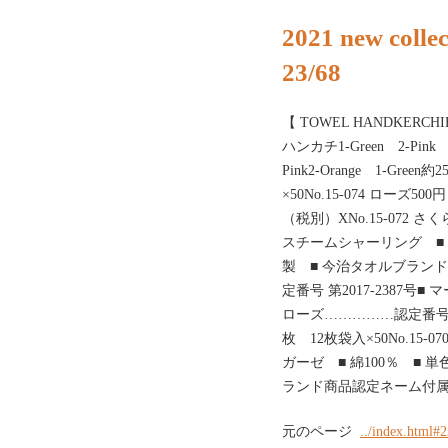
2021 new collec
23/68
【 TOWEL HANDKERCH
ハンカチ1-Green 2-Pink 3-
Pink2-Orange 1-Gre
×50No.15-074 ローズ50
（税別）XNo.15-072 
スチームシャーリング ■ 綿
製 ■ 今治タオルブラン
定番号 第2017-2387号■
ローズ……………認定番号 第20
枚 12枚袋入×50No.15-
ガーゼ ■ 綿100％ ■ 単
ランド商品認定ネーム付属■ 認
元のページ
../index.html#